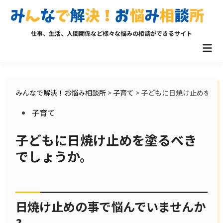
Skip
to
content
仕事、生活、人間関係など様々な悩みの相談ができるサイト
Mai
Men
みんなで解決！お悩み相談所
>
子育て
>
子どもに日焼け止めを塗
Posted
子育て
in
子どもに日焼け止めを塗るべき
でしょうか。
日焼け止めの事で悩んでいませんか
?