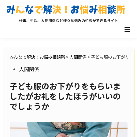
Skip
to
content
仕事、生活、人間関係など様々な悩みの相談ができるサイト
Mai
Men
みんなで解決！お悩み相談所
>
人間関係
>
子ども服のお下がりを
Posted
人間関係
in
子ども服のお下がりをもらいま
したがお礼をしたほうがいいの
でしょうか