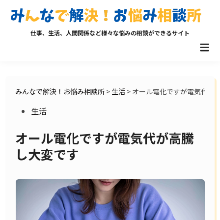
Skip
to
content
仕事、生活、人間関係など様々な悩みの相談ができるサイト
Mai
Men
みんなで解決！お悩み相談所
>
生活
>
オール電化ですが電気代が
Posted
生活
in
オール電化ですが電気代が高騰
し大変です