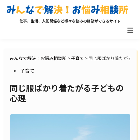
Skip
to
content
仕事、生活、人間関係など様々な悩みの相談ができるサイト
Mai
Men
みんなで解決！お悩み相談所
>
子育て
>
同じ服ばかり着たがる子
Posted
子育て
in
同じ服ばかり着たがる子どもの
心理